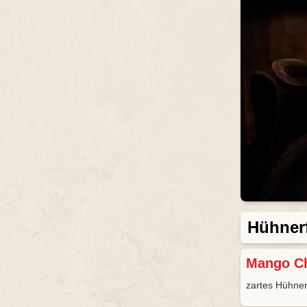
Hühnerf
Mango C
zartes Hühner