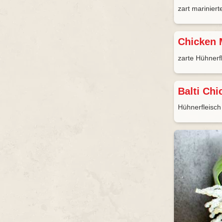
zart mariniert
Chicken 
zarte Hühnerf
Balti Ch
Hühnerfleisch