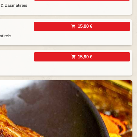
t & Basmatireis
15,90 €
tireis
15,90 €