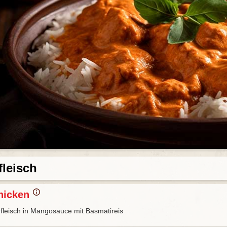
leisch
hicken
fleisch in Mangosauce mit Basmatireis