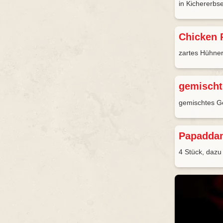
in Kichererb
Chicken 
zartes Hühner
gemischt
gemischtes G
Papadd
4 Stück, daz