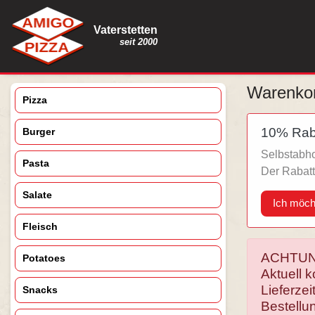
Vaterstetten
seit 2000
Warenko
Pizza
10% Raba
Burger
Selbstabho
Pasta
Der Rabat
Salate
Ich möch
Fleisch
ACHTUN
Potatoes
Aktuell 
Lieferze
Snacks
Bestellun