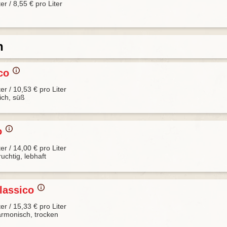
ter / 8,55 € pro Liter
n
co
ter / 10,53 € pro Liter
lich, süß
o
ter / 14,00 € pro Liter
ruchtig, lebhaft
Classico
ter / 15,33 € pro Liter
armonisch, trocken