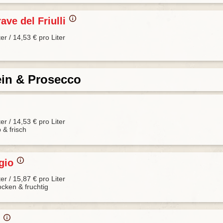
ave del Friulli
ter / 14,53 € pro Liter
in & Prosecco
ter / 14,53 € pro Liter
 & frisch
igio
ter / 15,87 € pro Liter
ocken & fruchtig
o