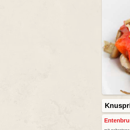
Knuspr
Entenbru
mit gebraten