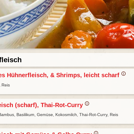
leisch
s Hühnerfleisch, & Shrimps, leicht scharf
 Reis
isch (scharf), Thai-Rot-Curry
Bambus, Basilikum, Gemüse, Kokosmilch, Thai-Rot-Curry, Reis