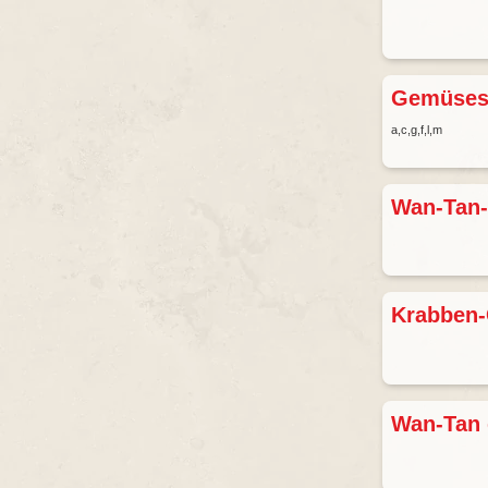
Gemüse
a,c,g,f,l,m
Wan-Tan
Krabben
Wan-Tan 