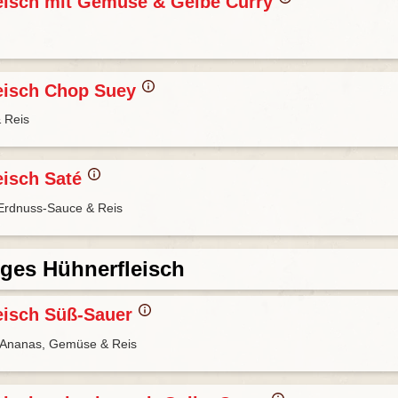
eisch mit Gemüse & Gelbe Curry
eisch Chop Suey
 Reis
eisch Saté
Erdnuss-Sauce & Reis
ges Hühnerfleisch
eisch Süß-Sauer
 Ananas, Gemüse & Reis