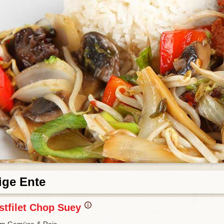
ige Ente
stfilet Chop Suey
em Gemüse & Reis