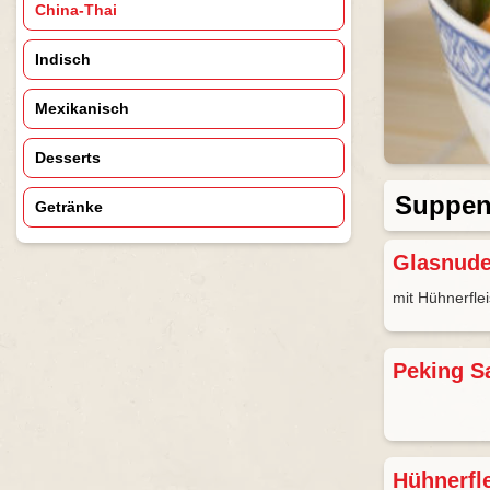
China-Thai
Indisch
Mexikanisch
Desserts
Suppen
Getränke
Glasnud
mit Hühnerfle
Peking S
Hühnerfl