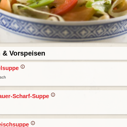
 & Vorspeisen
elsuppe
isch
auer-Scharf-Suppe
eischsuppe