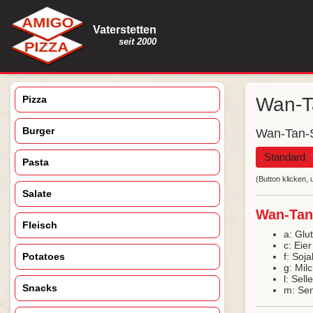
Vaterstetten
seit 2000
Pizza
Wan-T
Burger
Wan-Tan-S
Standard
Pasta
(Button klicken
Salate
Wan-Tan-
Fleisch
a: Glu
c: Eie
f: So
Potatoes
g: Mil
l: Sel
Snacks
m: Se