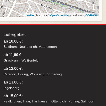
| Map data ©
contributors,
Leaflet
OpenStreetMap
CC-BY-SA
Liefergebiet
ab 10,00 €:
Baldham, Neukeferloh, Vaterstetten
ab 11,00 €:
Grasbrunn, Weißenfeld
ab 12,00 €:
Parsdorf, Pöring, Wolfesing, Zorneding
ab 13,00 €:
Ingelsberg
ab 15,00 €:
Feldkirchen, Haar, Harthausen, Ottendichl, Purfing, Salmdorf