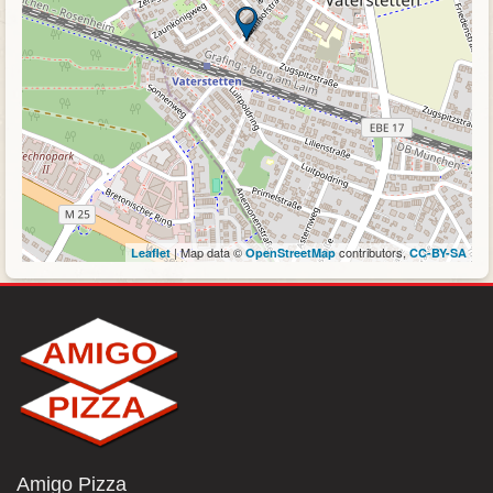
| Map data ©
contributors,
Leaflet
OpenStreetMap
CC-BY-SA
Amigo Pizza