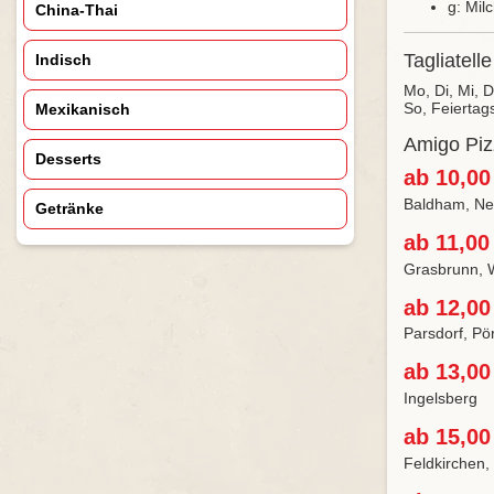
g: Mil
China-Thai
Tagliatell
Indisch
Mo, Di, Mi, 
So, Feiertag
Mexikanisch
Amigo Pizz
Desserts
ab 10,00
Baldham, Neu
Getränke
ab 11,00
Grasbrunn, 
ab 12,00
Parsdorf, Pö
ab 13,00
Ingelsberg
ab 15,00
Feldkirchen,