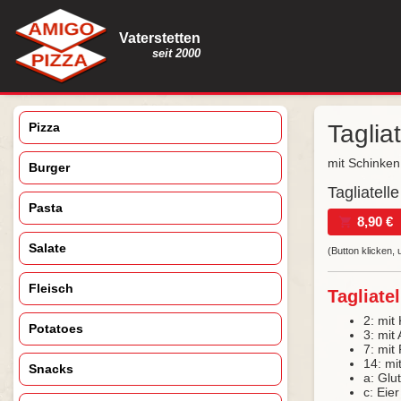
Vaterstetten
seit 2000
Pizza
Taglia
mit Schinke
Burger
Tagliatell
Pasta
8,90 €
Salate
(Button klicken, 
Fleisch
Tagliate
2: mit
Potatoes
3: mit 
7: mit
14: mit
Snacks
a: Glu
c: Eie