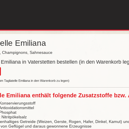
telle Emiliana
n, Champignons, Sahnesauce
e Emiliana in Vaterstetten bestellen (in den Warenkorb le
um Tagliatelle Emiliana in den Warenkorb zu legen)
lle Emiliana enthält folgende Zusatzstoffe bzw. 
 Konservierungsstoff
Antioxidationsmittel
 Phosphat
 Nitritpökelsalz
tenhaltiges Getreide (Weizen, Gerste, Rogen, Hafer, Dinkel, Kamut) 
r von Geflügel und daraus gewonnene Erzeugnisse