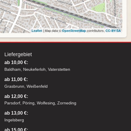
| Map data ©
contributors,
Leaflet
OpenStreetMap
CC-BY-SA
Liefergebiet
ab 10,00 €:
Baldham, Neukeferloh, Vaterstetten
ab 11,00 €:
Grasbrunn, Weißenfeld
ab 12,00 €:
Parsdorf, Pöring, Wolfesing, Zorneding
ab 13,00 €:
Ingelsberg
ab 15,00 €: