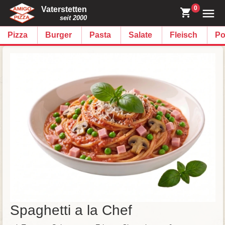
0
Vaterstetten
seit 2000
Pizza
Burger
Pasta
Salate
Fleisch
Po
Spaghetti a la Chef