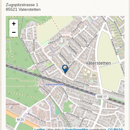
Zugspitzstrasse 1
85521 Vaterstetten
+
−
| Map data ©
contributors,
Leaflet
OpenStreetMap
CC-BY-SA