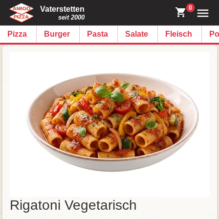
0
Vaterstetten
seit 2000
Pizza
Burger
Pasta
Salate
Fleisch
Po
Rigatoni Vegetarisch