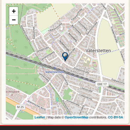
+
−
| Map data ©
contributors,
Leaflet
OpenStreetMap
CC-BY-SA