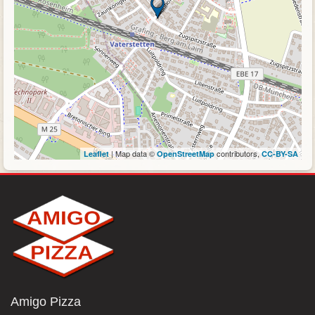
| Map data ©
contributors,
Leaflet
OpenStreetMap
CC-BY-SA
Amigo Pizza