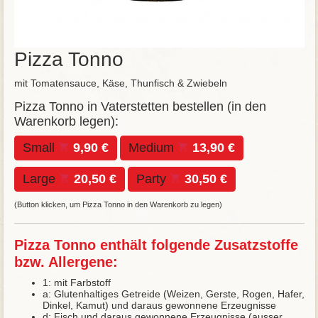
Pizza Tonno
mit Tomatensauce, Käse, Thunfisch & Zwiebeln
Pizza Tonno in Vaterstetten bestellen (in den
Warenkorb legen):
Small
9,90 €
Medium
13,90 €
Large
20,50 €
Party
30,50 €
(Button klicken, um Pizza Tonno in den Warenkorb zu legen)
Pizza Tonno enthält folgende Zusatzstoffe
bzw. Allergene:
1: mit Farbstoff
a: Glutenhaltiges Getreide (Weizen, Gerste, Rogen, Hafer,
Dinkel, Kamut) und daraus gewonnene Erzeugnisse
d: Fisch und daraus gewonnene Erzeugnisse (ausser