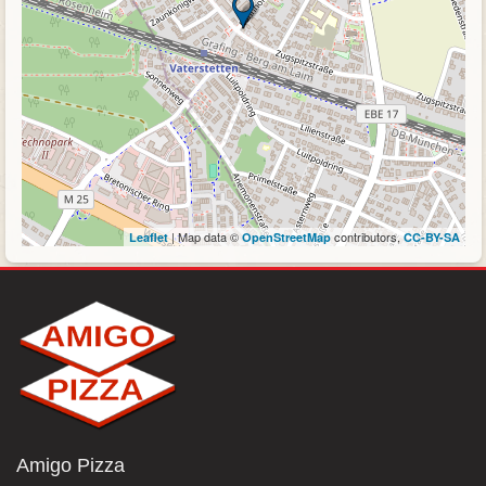
| Map data ©
contributors,
Leaflet
OpenStreetMap
CC-BY-SA
Amigo Pizza