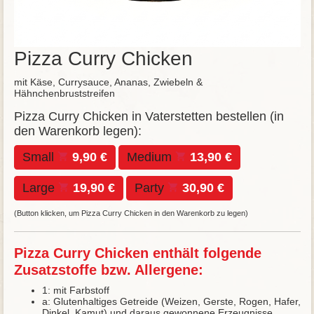
Pizza Curry Chicken
mit Käse, Currysauce, Ananas, Zwiebeln &
Hähnchenbruststreifen
Pizza Curry Chicken in Vaterstetten bestellen (in
den Warenkorb legen):
Small
9,90 €
Medium
13,90 €
Large
19,90 €
Party
30,90 €
(Button klicken, um Pizza Curry Chicken in den Warenkorb zu legen)
Pizza Curry Chicken enthält folgende
Zusatzstoffe bzw. Allergene:
1: mit Farbstoff
a: Glutenhaltiges Getreide (Weizen, Gerste, Rogen, Hafer,
Dinkel, Kamut) und daraus gewonnene Erzeugnisse