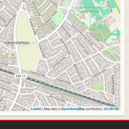
| Map data ©
contributors,
Leaflet
OpenStreetMap
CC-BY-SA