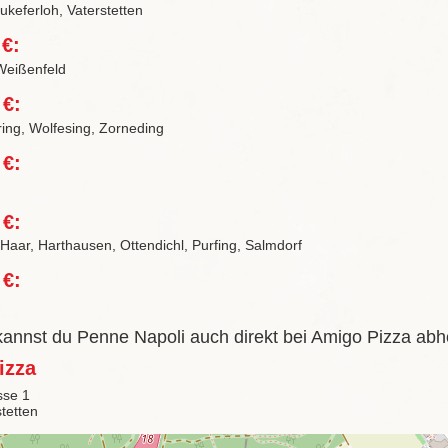
keferloh, Vaterstetten
 €:
Weißenfeld
 €:
ring, Wolfesing, Zorneding
 €:
 €:
 Haar, Harthausen, Ottendichl, Purfing, Salmdorf
 €:
 kannst du Penne Napoli auch direkt bei Amigo Pizza abh
izza
sse 1
tetten