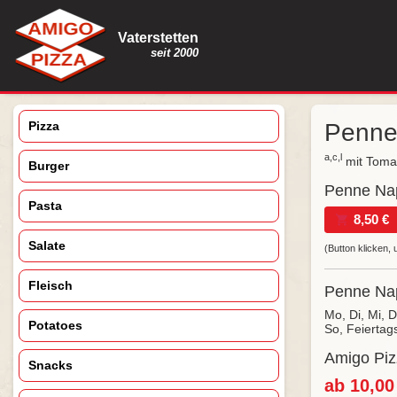
Vaterstetten
seit 2000
Pizza
Penne
a,c,l
mit Toma
Burger
Penne Napo
Pasta
8,50 €
Salate
(Button klicken,
Fleisch
Penne Napo
Mo, Di, Mi, 
Potatoes
So, Feiertag
Amigo Pizz
Snacks
ab 10,00