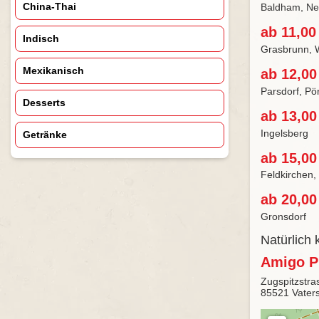
China-Thai
Baldham, Neu
ab 11,00
Indisch
Grasbrunn, 
Mexikanisch
ab 12,00
Parsdorf, Pö
Desserts
ab 13,00
Ingelsberg
Getränke
ab 15,00
Feldkirchen,
ab 20,00
Gronsdorf
Natürlich
Amigo P
Zugspitzstra
85521 Vaters