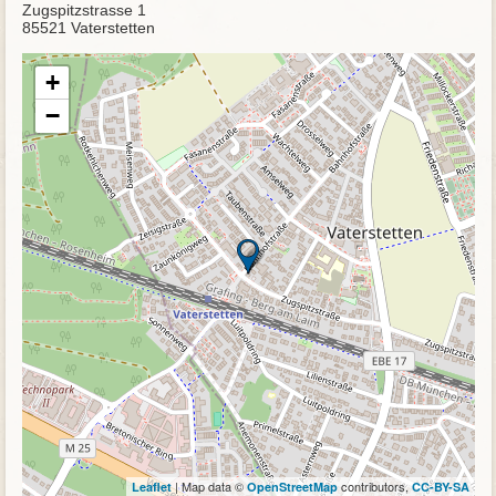
Zugspitzstrasse 1
85521 Vaterstetten
+
−
| Map data ©
contributors,
Leaflet
OpenStreetMap
CC-BY-SA