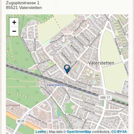
Zugspitzstrasse 1
85521 Vaterstetten
+
−
| Map data ©
contributors,
Leaflet
OpenStreetMap
CC-BY-SA