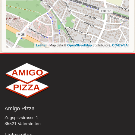
| Map data ©
contributors,
Leaflet
OpenStreetMap
CC-BY-SA
Amigo Pizza
Zugspitzstrasse 1
85521 Vaterstetten