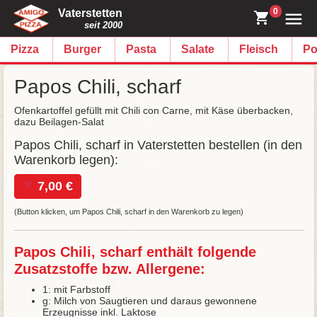
0
Vaterstetten
seit 2000
Pizza
Burger
Pasta
Salate
Fleisch
Po
Papos Chili, scharf
Ofenkartoffel gefüllt mit Chili con Carne, mit Käse überbacken,
dazu Beilagen-Salat
Papos Chili, scharf in Vaterstetten bestellen (in den
Warenkorb legen):
7,00 €
(Button klicken, um Papos Chili, scharf in den Warenkorb zu legen)
Papos Chili, scharf enthält folgende
Zusatzstoffe bzw. Allergene:
1: mit Farbstoff
g: Milch von Saugtieren und daraus gewonnene
Erzeugnisse inkl. Laktose