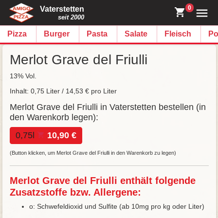
0
Vaterstetten
seit 2000
Pizza
Burger
Pasta
Salate
Fleisch
Po
Merlot Grave del Friulli
13% Vol.
Inhalt: 0,75 Liter / 14,53 € pro Liter
Merlot Grave del Friulli in Vaterstetten bestellen (in
den Warenkorb legen):
0,75l
10,90 €
(Button klicken, um Merlot Grave del Friulli in den Warenkorb zu legen)
Merlot Grave del Friulli enthält folgende
Zusatzstoffe bzw. Allergene:
o: Schwefeldioxid und Sulfite (ab 10mg pro kg oder Liter)