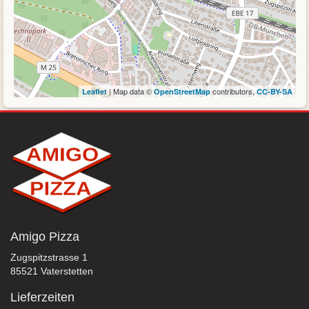
| Map data ©
contributors,
Leaflet
OpenStreetMap
CC-BY-SA
Amigo Pizza
Zugspitzstrasse 1
85521 Vaterstetten
Lieferzeiten