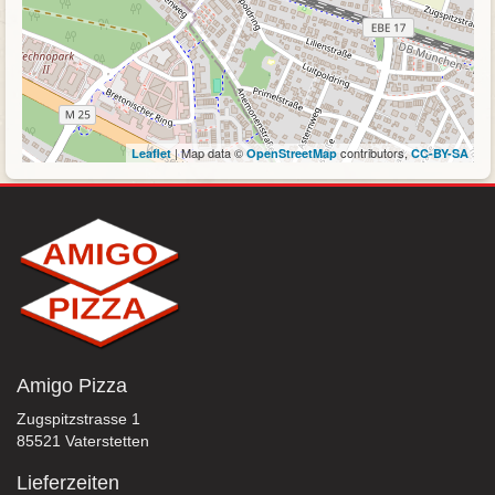
| Map data ©
contributors,
Leaflet
OpenStreetMap
CC-BY-SA
Amigo Pizza
Zugspitzstrasse 1
85521 Vaterstetten
Lieferzeiten