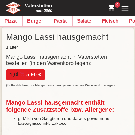
0
Vaterstetten
seit 2000
Pizza
Burger
Pasta
Salate
Fleisch
Po
Mango Lassi hausgemacht
1 Liter
Mango Lassi hausgemacht in Vaterstetten
bestellen (in den Warenkorb legen):
1,0l
5,90 €
(Button klicken, um Mango Lassi hausgemacht in den Warenkorb zu legen)
Mango Lassi hausgemacht enthält
folgende Zusatzstoffe bzw. Allergene:
g: Milch von Saugtieren und daraus gewonnene
Erzeugnisse inkl. Laktose