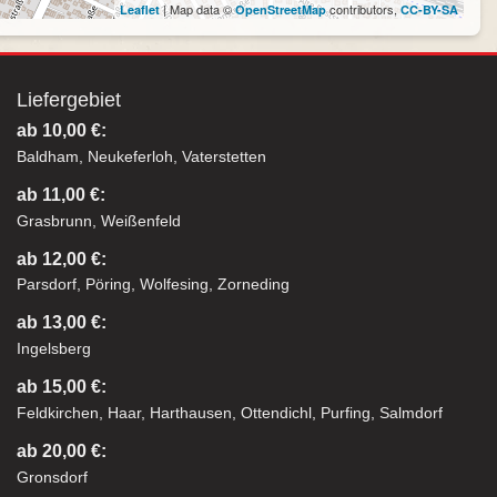
| Map data ©
contributors,
Leaflet
OpenStreetMap
CC-BY-SA
Liefergebiet
ab 10,00 €:
Baldham, Neukeferloh, Vaterstetten
ab 11,00 €:
Grasbrunn, Weißenfeld
ab 12,00 €:
Parsdorf, Pöring, Wolfesing, Zorneding
ab 13,00 €:
Ingelsberg
ab 15,00 €:
Feldkirchen, Haar, Harthausen, Ottendichl, Purfing, Salmdorf
ab 20,00 €:
Gronsdorf