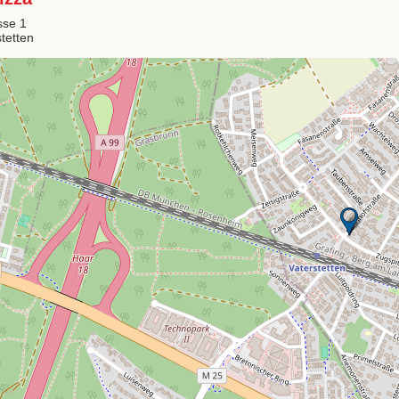
sse 1
tetten