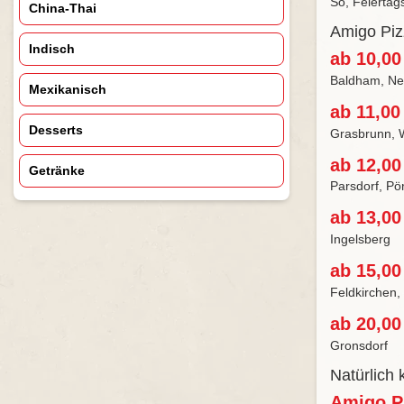
So, Feiertag
China-Thai
Amigo Piz
Indisch
ab 10,00
Baldham, Neu
Mexikanisch
ab 11,00
Desserts
Grasbrunn, 
ab 12,00
Getränke
Parsdorf, Pö
ab 13,00
Ingelsberg
ab 15,00
Feldkirchen,
ab 20,00
Gronsdorf
Natürlich
Amigo P