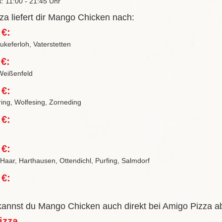
s: 11:00 - 21:45 Uhr
za liefert dir Mango Chicken nach:
 €:
keferloh, Vaterstetten
 €:
Weißenfeld
 €:
ring, Wolfesing, Zorneding
 €:
 €:
 Haar, Harthausen, Ottendichl, Purfing, Salmdorf
 €:
 kannst du Mango Chicken auch direkt bei Amigo Pizza a
izza