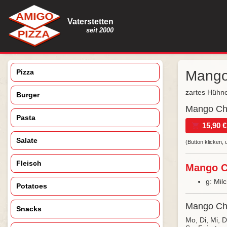
Vaterstetten
seit 2000
Pizza
Mango
zartes Hühne
Burger
Mango Chi
Pasta
15,90 €
Salate
(Button klicken
Fleisch
Mango Ch
g: Mil
Potatoes
Mango Chi
Snacks
Mo, Di, Mi, 