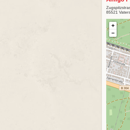
Zugspitzstra
85521 Vaters
+
−