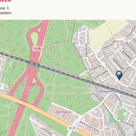
sse 1
tetten