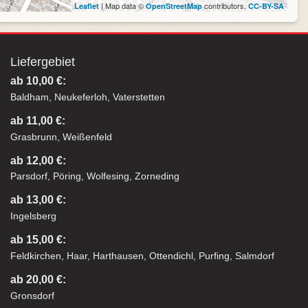
| Map data ©
contributors,
Leaflet
OpenStreetMap
CC-BY-SA
Liefergebiet
ab 10,00 €:
Baldham, Neukeferloh, Vaterstetten
ab 11,00 €:
Grasbrunn, Weißenfeld
ab 12,00 €:
Parsdorf, Pöring, Wolfesing, Zorneding
ab 13,00 €:
Ingelsberg
ab 15,00 €:
Feldkirchen, Haar, Harthausen, Ottendichl, Purfing, Salmdorf
ab 20,00 €:
Gronsdorf