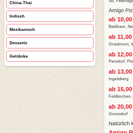
So, Feiertag
China-Thai
Amigo Pizz
Indisch
ab 10,00
Baldham, Neu
Mexikanisch
ab 11,00
Desserts
Grasbrunn, 
ab 12,00
Getränke
Parsdorf, Pö
ab 13,00
Ingelsberg
ab 15,00
Feldkirchen,
ab 20,00
Gronsdorf
Natürlich
Amigo P