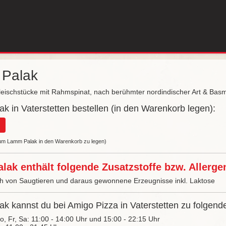
Palak
eischstücke mit Rahmspinat, nach berühmter nordindischer Art & Basm
k in Vaterstetten bestellen (in den Warenkorb legen):
, um Lamm Palak in den Warenkorb zu legen)
ak enthält folgende Zusatzstoffe bzw. Allerge
ch von Saugtieren und daraus gewonnene Erzeugnisse inkl. Laktose
k kannst du bei Amigo Pizza in Vaterstetten zu folgende
Do, Fr, Sa: 11:00 - 14:00 Uhr und 15:00 - 22:15 Uhr