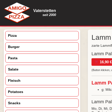
Vaterstetten
seit 2000
Pizza
Lamm 
zarte Lammfl
Burger
Lamm Pala
Pasta
16,90 €
Salate
(Button klicken
Fleisch
Lamm Pal
g: Mil
Potatoes
Lamm Pala
Snacks
Mo, Di, Mi, 