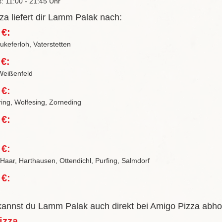
s: 11:00 - 21:45 Uhr
a liefert dir Lamm Palak nach:
 €:
keferloh, Vaterstetten
 €:
Weißenfeld
 €:
ring, Wolfesing, Zorneding
 €:
 €:
 Haar, Harthausen, Ottendichl, Purfing, Salmdorf
 €:
 kannst du Lamm Palak auch direkt bei Amigo Pizza abho
izza