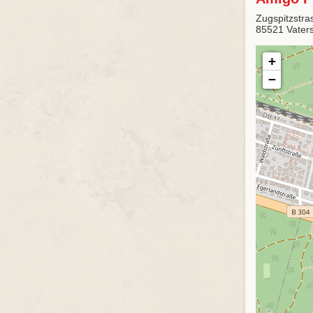
Zugspitzstra
85521 Vaters
+
−