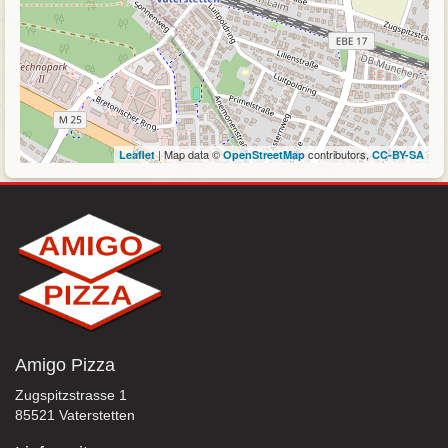
| Map data ©
contributors,
Leaflet
OpenStreetMap
CC-BY-SA
Amigo Pizza
Zugspitzstrasse 1
85521 Vaterstetten