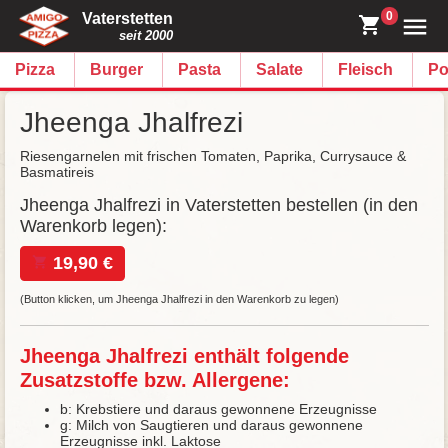
0
Vaterstetten
seit 2000
Pizza
Burger
Pasta
Salate
Fleisch
Po
Jheenga Jhalfrezi
Riesengarnelen mit frischen Tomaten, Paprika, Currysauce &
Basmatireis
Jheenga Jhalfrezi in Vaterstetten bestellen (in den
Warenkorb legen):
19,90 €
(Button klicken, um Jheenga Jhalfrezi in den Warenkorb zu legen)
Jheenga Jhalfrezi enthält folgende
Zusatzstoffe bzw. Allergene:
b: Krebstiere und daraus gewonnene Erzeugnisse
g: Milch von Saugtieren und daraus gewonnene
Erzeugnisse inkl. Laktose