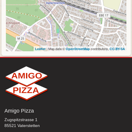
| Map data ©
contributors,
Leaflet
OpenStreetMap
CC-BY-SA
Amigo Pizza
Zugspitzstrasse 1
85521 Vaterstetten