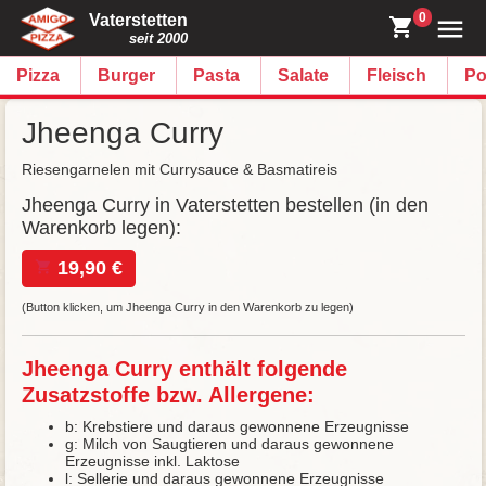
0
Vaterstetten
seit 2000
Pizza
Burger
Pasta
Salate
Fleisch
Po
Jheenga Curry
Riesengarnelen mit Currysauce & Basmatireis
Jheenga Curry in Vaterstetten bestellen (in den
Warenkorb legen):
19,90 €
(Button klicken, um Jheenga Curry in den Warenkorb zu legen)
Jheenga Curry enthält folgende
Zusatzstoffe bzw. Allergene:
b: Krebstiere und daraus gewonnene Erzeugnisse
g: Milch von Saugtieren und daraus gewonnene
Erzeugnisse inkl. Laktose
l: Sellerie und daraus gewonnene Erzeugnisse