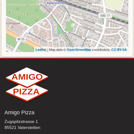
| Map data ©
contributors,
Leaflet
OpenStreetMap
CC-BY-SA
Amigo Pizza
Zugspitzstrasse 1
85521 Vaterstetten