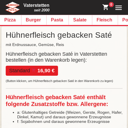
0
Vaterstetten
seit 2000
Pizza
Burger
Pasta
Salate
Fleisch
Po
Hühnerfleisch gebacken Saté
mit Erdnussauce, Gemüse, Reis
Hühnerfleisch gebacken Saté in Vaterstetten
bestellen (in den Warenkorb legen):
Standard
16,90 €
(Button klicken, um Hühnerfleisch gebacken Saté in den Warenkorb zu legen)
Hühnerfleisch gebacken Saté enthält
folgende Zusatzstoffe bzw. Allergene:
a: Glutenhaltiges Getreide (Weizen, Gerste, Rogen, Hafer,
Dinkel, Kamut) und daraus gewonnene Erzeugnisse
f: Sojabohnen und daraus gewonnene Erzeugnisse