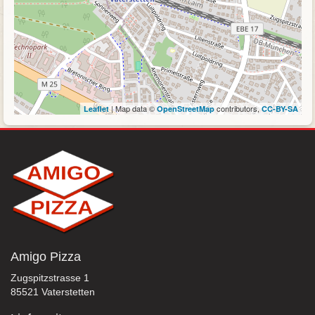
| Map data ©
contributors,
Leaflet
OpenStreetMap
CC-BY-SA
Amigo Pizza
Zugspitzstrasse 1
85521 Vaterstetten