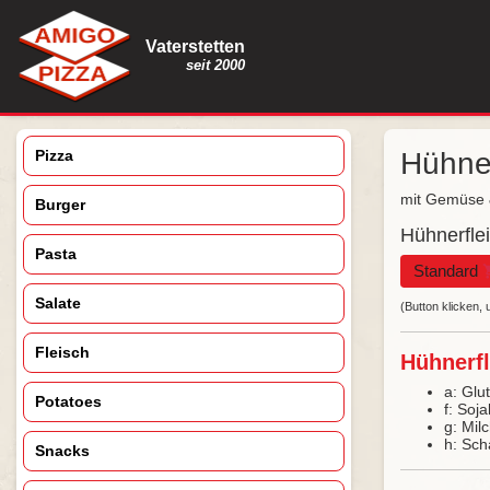
Vaterstetten
seit 2000
Pizza
Hühne
mit Gemüse 
Burger
Hühnerfle
Pasta
Standard
Salate
(Button klicken
Fleisch
Hühnerfl
a: Glu
Potatoes
f: So
g: Mil
h: Sch
Snacks