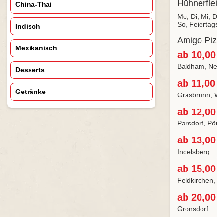
Hühnerfle
China-Thai
Mo, Di, Mi, 
So, Feiertag
Indisch
Amigo Piz
Mexikanisch
ab 10,00
Baldham, Neu
Desserts
ab 11,00
Getränke
Grasbrunn, 
ab 12,00
Parsdorf, Pö
ab 13,00
Ingelsberg
ab 15,00
Feldkirchen,
ab 20,00
Gronsdorf