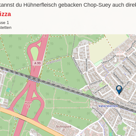
 kannst du Hühnerfleisch gebacken Chop-Suey auch direk
izza
sse 1
tetten