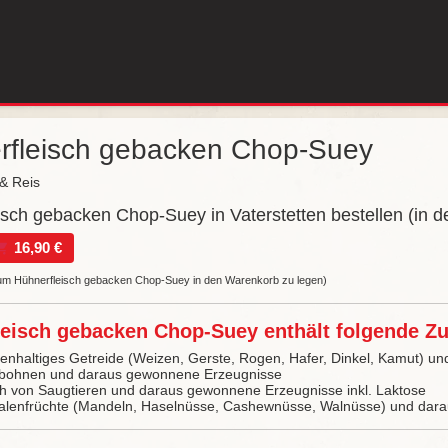
rfleisch gebacken Chop-Suey
& Reis
isch gebacken Chop-Suey in Vaterstetten bestellen (in 
16,90 €
, um Hühnerfleisch gebacken Chop-Suey in den Warenkorb zu legen)
eisch gebacken Chop-Suey enthält folgende Zus
tenhaltiges Getreide (Weizen, Gerste, Rogen, Hafer, Dinkel, Kamut) 
jabohnen und daraus gewonnene Erzeugnisse
ch von Saugtieren und daraus gewonnene Erzeugnisse inkl. Laktose
alenfrüchte (Mandeln, Haselnüsse, Cashewnüsse, Walnüsse) und dar