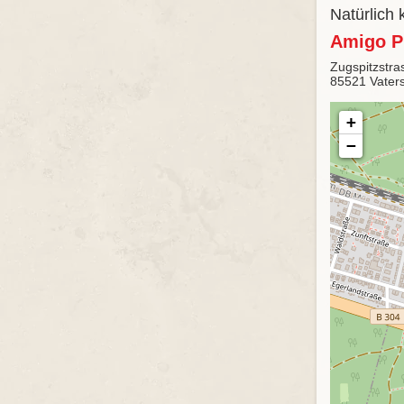
Natürlich
Amigo P
Zugspitzstra
85521 Vaters
+
−