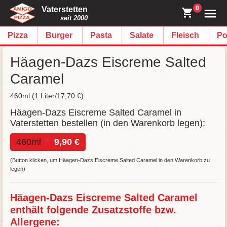
0
Vaterstetten
seit 2000
Pizza
Burger
Pasta
Salate
Fleisch
Po
Häagen-Dazs Eiscreme Salted
Caramel
460ml (1 Liter/17,70 €)
Häagen-Dazs Eiscreme Salted Caramel in
Vaterstetten bestellen (in den Warenkorb legen):
460ml
9,90 €
(Button klicken, um Häagen-Dazs Eiscreme Salted Caramel in den Warenkorb zu
legen)
Häagen-Dazs Eiscreme Salted Caramel
enthält folgende Zusatzstoffe bzw.
Allergene: