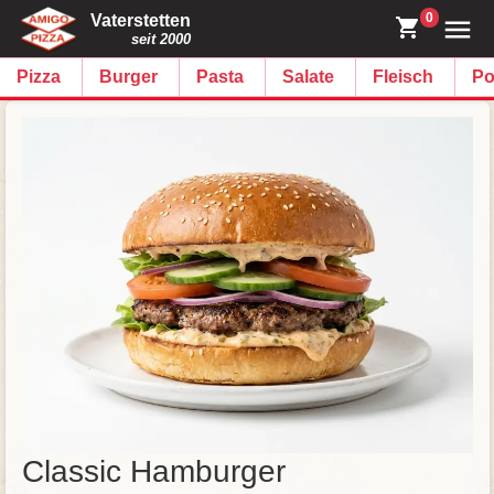
0
Vaterstetten
seit 2000
Pizza
Burger
Pasta
Salate
Fleisch
Po
Classic Hamburger