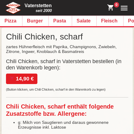
0
Vaterstetten
seit 2000
Pizza
Burger
Pasta
Salate
Fleisch
Po
Chili Chicken, scharf
zartes Hühnerfleisch mit Paprika, Champignons, Zwiebeln,
Zitrone, Ingwer, Knoblauch & Basmatireis
Chili Chicken, scharf in Vaterstetten bestellen (in
den Warenkorb legen):
14,90 €
(Button klicken, um Chili Chicken, scharf in den Warenkorb zu legen)
Chili Chicken, scharf enthält folgende
Zusatzstoffe bzw. Allergene:
g: Milch von Saugtieren und daraus gewonnene
Erzeugnisse inkl. Laktose