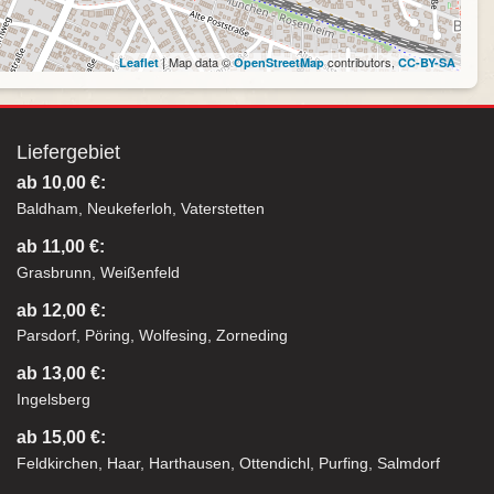
| Map data ©
contributors,
Leaflet
OpenStreetMap
CC-BY-SA
Liefergebiet
ab 10,00 €:
Baldham, Neukeferloh, Vaterstetten
ab 11,00 €:
Grasbrunn, Weißenfeld
ab 12,00 €:
Parsdorf, Pöring, Wolfesing, Zorneding
ab 13,00 €:
Ingelsberg
ab 15,00 €:
Feldkirchen, Haar, Harthausen, Ottendichl, Purfing, Salmdorf