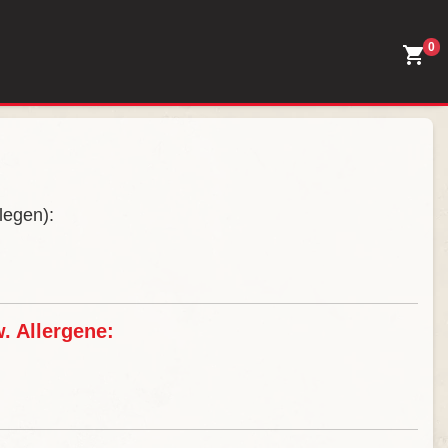
0
legen):
. Allergene: