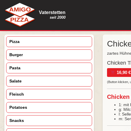
Vaterstetten
seit 2000
Pizza
Chick
zartes Hühne
Burger
Chicken Ti
Pasta
16,90 €
Salate
(Button klicken,
Fleisch
Chicken 
1: mit 
Potatoes
g: Mil
l: Sel
m: Se
Snacks