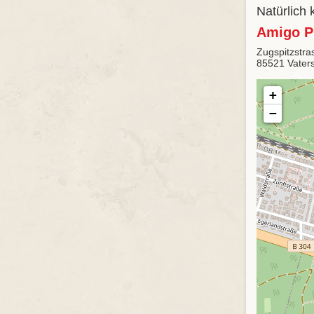
Natürlich
Amigo P
Zugspitzstra
85521 Vaters
+
−