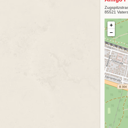
Zugspitzstra
85521 Vaters
+
−