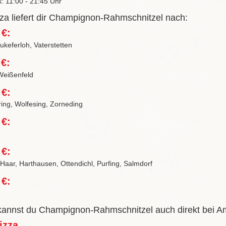
s: 11:00 - 21:45 Uhr
za liefert dir Champignon-Rahmschnitzel nach:
 €:
keferloh, Vaterstetten
 €:
Weißenfeld
 €:
ring, Wolfesing, Zorneding
 €:
 €:
 Haar, Harthausen, Ottendichl, Purfing, Salmdorf
 €:
 kannst du Champignon-Rahmschnitzel auch direkt bei A
izza