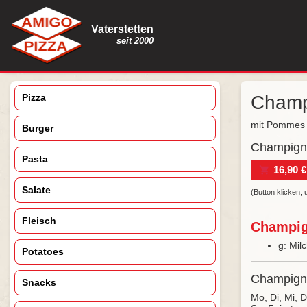
Vaterstetten
seit 2000
Pizza
Champ
mit Pommes
Burger
Champigno
Pasta
16,90 €
Salate
(Button klicken
Fleisch
Champign
g: Mil
Potatoes
Champigno
Snacks
Mo, Di, Mi, 