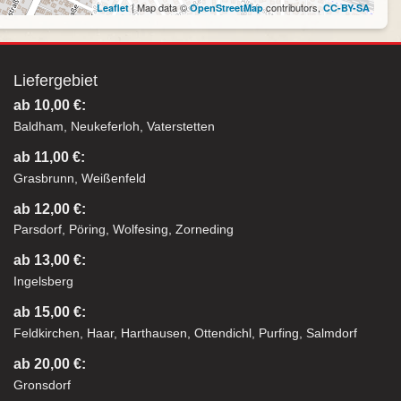
| Map data ©
contributors,
Leaflet
OpenStreetMap
CC-BY-SA
Liefergebiet
ab 10,00 €:
Baldham, Neukeferloh, Vaterstetten
ab 11,00 €:
Grasbrunn, Weißenfeld
ab 12,00 €:
Parsdorf, Pöring, Wolfesing, Zorneding
ab 13,00 €:
Ingelsberg
ab 15,00 €:
Feldkirchen, Haar, Harthausen, Ottendichl, Purfing, Salmdorf
ab 20,00 €:
Gronsdorf