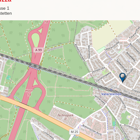
sse 1
tetten