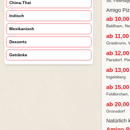
So, Feiertag
China-Thai
Amigo Piz
Indisch
ab 10,00
Baldham, Neu
Mexikanisch
ab 11,00
Desserts
Grasbrunn, 
ab 12,00
Getränke
Parsdorf, Pö
ab 13,00
Ingelsberg
ab 15,00
Feldkirchen,
ab 20,00
Gronsdorf
Natürlich
Amigo P